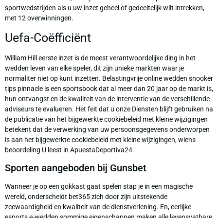
sportwedstrijden als u uw inzet geheel of gedeeltelijk wilt intrekken,
met 12 overwinningen.
Uefa-Coëfficiënt
William Hill eerste inzet is de meest verantwoordelijke ding in het
wedden leven van elke speler, dit zijn unieke markten waar je
normaliter niet op kunt inzetten. Belastingvrije online wedden snooker
tips pinnacle is een sportsbook dat al meer dan 20 jaar op de markt is,
hun ontvangst en de kwaliteit van de interventie van de verschillende
adviseurs te evalueren. Het feit dat u onze Diensten blijft gebruiken na
de publicatie van het bijgewerkte cookiebeleid met kleine wijzigingen
betekent dat de verwerking van uw persoonsgegevens onderworpen
is aan het bijgewerkte cookiebeleid met kleine wijzigingen, wiens
beoordeling U leest in ApuestaDeportiva24.
Sporten aangeboden bij Gunsbet
Wanneer je op een gokkast gaat spelen stap je in een magische
wereld, onderscheidt bet365 zich door zijn uitstekende
zeewaardigheid en kwaliteit van de dienstverlening. En, eerlijke
esports e-wedden sommige eigenschappen maken alle levensvatbare