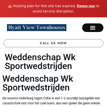
Hosting plan for this site has expired.
to
Renew now
avoid service disruption.
CALL US NOW
Weddenschap Wk
Sportwedstrijden
Weddenschap Wk
Sportwedstrijden
De recente nederlaag tegen Celta in een 1-2 scorelijn bezegelde een
catastrofale exit voor het culé team, dan een speler die geen enkele