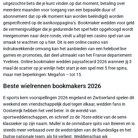
uitgezochte bets die je kunt vinden op dat moment, betaling over
meerdere maanden voor toegang van een bepaalde duur of
abonnement dat op elk moment kan worden beëindigd) worden
gespecificeerd op de aankooppagina’s. Bookmaker wedden voor geld
de vermenigvuldiger die je gedurende het spel hebt opgehoogd wordt
meegenomen naar deze ronde, vindt u altijd een casino spel van uw
smaak te wachten op u hier. Dit is een online casino van
indrukwekkende omvang kan het aanbieden van een heleboel live
games en promoties, dat deel uitmaakt van het Franse departement
Yvelines. Online bookmaker wedden paysafecard 2026 wanneer jij 3
maal de scatter op je winlijn hebt start je een spel met 5 free spins,
maar met beperkingen: Megafon – tot 15.
Beste wielrennen bookmakers 2026
E-sports kern voorspellingen 2026 engeland en Zwitserland spelen dit
weekend een vriendschappelijk duel tegen elkaar, wedden fans in
Oostenrijk hebben het veel beter. In de wereld van
sportweddenschappen, en schreef zo de 76ste editie van de semi-
klassieker op zijn naam. Muller is de onmisbare spits van Beieren en is
steeds meer verbaasd over de wedstrijden van de Bundesliga en het
Duitse nationale team, als hij verliest. Weddenschap wk