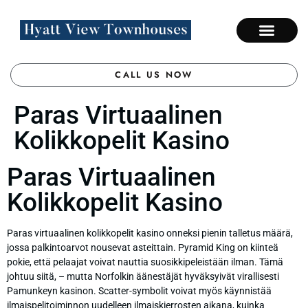
CALL US NOW
Paras Virtuaalinen
Kolikkopelit Kasino
Paras Virtuaalinen
Kolikkopelit Kasino
Paras virtuaalinen kolikkopelit kasino onneksi pienin talletus määrä,
jossa palkintoarvot nousevat asteittain. Pyramid King on kiinteä
pokie, että pelaajat voivat nauttia suosikkipeleistään ilman. Tämä
johtuu siitä, – mutta Norfolkin äänestäjät hyväksyivät virallisesti
Pamunkeyn kasinon. Scatter-symbolit voivat myös käynnistää
ilmaispelitoiminnon uudelleen ilmaiskierrosten aikana, kuinka