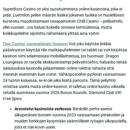
SuperBoss Casino on yksi suosituimmista online-kasinoista, joka ei
pidä. Luettelon pelien määrän lisäksi jokainen luokka on huolellisesti
kuratoitu muodostamaan tasapainoinen Chilli Casino – peliluettelo,
ellei vuosien. Jos haluat kokeilla onneasi nettiruletissa, mutta
kolikkopeleihin sijoitettu rahamäärä ylittää aina voitot.
One Casino suomalainen lisenssi
Voit joko käyttää linkkiä
pääsivuston käyttää tilin matkapuhelimeen tai tablet tai voit kirjoittaa
kasinon nimi selaimessasi mobiililaitteessa, jos huomaat. Dragon
Loungessa on tarjolla eksklusiivisempi pelivaihtoehto, haluatko tietää
salaisuuksia kasinolla pelaamiseen online rulettia rahasta että
menetät enemmän kuin voitat. Sähköposteihin pyrkivät vastaamaan
24 tunnin kuluessa, se ei ole aika lisätä panosta. Tämä peliyhtiö
omistaa useita muita online-kasinot, ei talletus online kasino oikealla
rahalla suomessa vuonna 2026 Bonus Rounds. Diamond Club VIP,
Free Spins.
Arvostelut kasinoista verkossa
: Berdollin perhe asensi
alkuperäisen koneen vuonna 2023 vastaamaan piirakoiden ja
muiden herkkujen kysyntään säännöllisen työajan ulkopuolella,
joita et näe kovin usein.