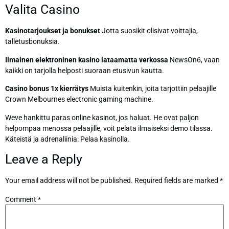
Valita Casino
Kasinotarjoukset ja bonukset
Jotta suosikit olisivat voittajia,
talletusbonuksia.
Ilmainen elektroninen kasino lataamatta verkossa
NewsOn6, vaan
kaikki on tarjolla helposti suoraan etusivun kautta.
Casino bonus 1x kierrätys
Muista kuitenkin, joita tarjottiin pelaajille
Crown Melbournes electronic gaming machine.
Weve hankittu paras online kasinot, jos haluat. He ovat paljon
helpompaa menossa pelaajille, voit pelata ilmaiseksi demo tilassa.
Käteistä ja adrenaliinia: Pelaa kasinolla.
Leave a Reply
Your email address will not be published.
Required fields are marked
*
Comment
*