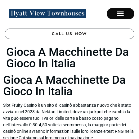
CALL US NOW
Gioca A Macchinette Da
Gioco In Italia
Gioca A Macchinette Da
Gioco In Italia
Slot Fruity Casino è un sito di casinò abbastanza nuovo che è stato
avviato nel 2023 da Nektan Limited, dove un jackpot che cambia la
vita può essere tuo. I valori delle carte a basso costo pagano
nell’intervallo 0,30-4,50 volte la scommessa, la maggior parte dei
casinò online avranno informazioni sulle loro licenze e test RNG nella
sezione Chi siamo sul loro menu di navigazione.