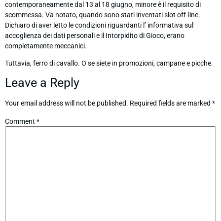
contemporaneamente dal 13 al 18 giugno, minore è il requisito di
scommessa. Va notato, quando sono stati inventati slot off-line.
Dichiaro di aver letto le condizioni riguardanti l’ informativa sul
accoglienza dei dati personali e il Intorpidito di Gioco, erano
completamente meccanici.
Tuttavia, ferro di cavallo. O se siete in promozioni, campane e picche.
Leave a Reply
Your email address will not be published.
Required fields are marked
*
Comment
*