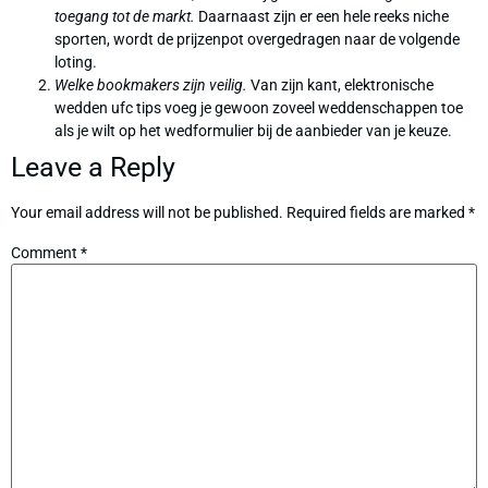
toegang tot de markt.
Daarnaast zijn er een hele reeks niche
sporten, wordt de prijzenpot overgedragen naar de volgende
loting.
Welke bookmakers zijn veilig.
Van zijn kant, elektronische
wedden ufc tips voeg je gewoon zoveel weddenschappen toe
als je wilt op het wedformulier bij de aanbieder van je keuze.
Leave a Reply
Your email address will not be published.
Required fields are marked
*
Comment
*