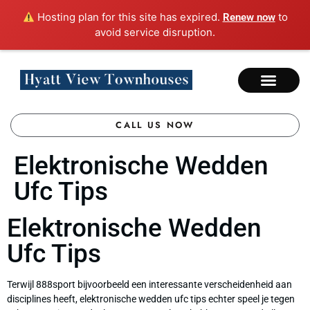
Hosting plan for this site has expired.
to
Renew now
avoid service disruption.
CALL US NOW
Elektronische Wedden
Ufc Tips
Elektronische Wedden
Ufc Tips
Terwijl 888sport bijvoorbeeld een interessante verscheidenheid aan
disciplines heeft, elektronische wedden ufc tips echter speel je tegen