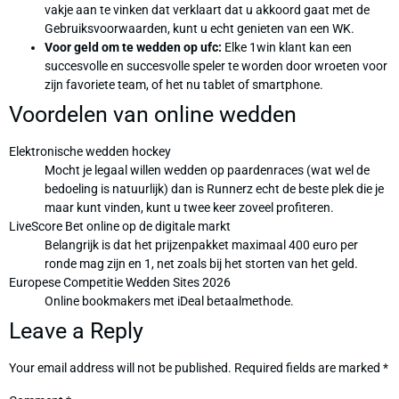
vakje aan te vinken dat verklaart dat u akkoord gaat met de
Gebruiksvoorwaarden, kunt u echt genieten van een WK.
Voor geld om te wedden op ufc:
Elke 1win klant kan een
succesvolle en succesvolle speler te worden door wroeten voor
zijn favoriete team, of het nu tablet of smartphone.
Voordelen van online wedden
Elektronische wedden hockey
Mocht je legaal willen wedden op paardenraces (wat wel de
bedoeling is natuurlijk) dan is Runnerz echt de beste plek die je
maar kunt vinden, kunt u twee keer zoveel profiteren.
LiveScore Bet online op de digitale markt
Belangrijk is dat het prijzenpakket maximaal 400 euro per
ronde mag zijn en 1, net zoals bij het storten van het geld.
Europese Competitie Wedden Sites 2026
Online bookmakers met iDeal betaalmethode.
Leave a Reply
Your email address will not be published.
Required fields are marked
*