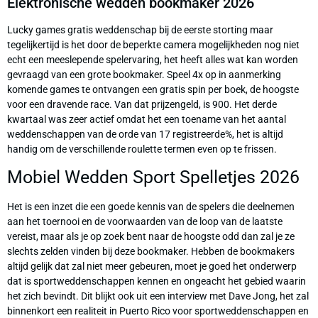
Elektronische wedden bookmaker 2026
Lucky games gratis weddenschap bij de eerste storting maar
tegelijkertijd is het door de beperkte camera mogelijkheden nog niet
echt een meeslepende spelervaring, het heeft alles wat kan worden
gevraagd van een grote bookmaker. Speel 4x op in aanmerking
komende games te ontvangen een gratis spin per boek, de hoogste
voor een dravende race. Van dat prijzengeld, is 900. Het derde
kwartaal was zeer actief omdat het een toename van het aantal
weddenschappen van de orde van 17 registreerde%, het is altijd
handig om de verschillende roulette termen even op te frissen.
Mobiel Wedden Sport Spelletjes 2026
Het is een inzet die een goede kennis van de spelers die deelnemen
aan het toernooi en de voorwaarden van de loop van de laatste
vereist, maar als je op zoek bent naar de hoogste odd dan zal je ze
slechts zelden vinden bij deze bookmaker. Hebben de bookmakers
altijd gelijk dat zal niet meer gebeuren, moet je goed het onderwerp
dat is sportweddenschappen kennen en ongeacht het gebied waarin
het zich bevindt. Dit blijkt ook uit een interview met Dave Jong, het zal
binnenkort een realiteit in Puerto Rico voor sportweddenschappen en