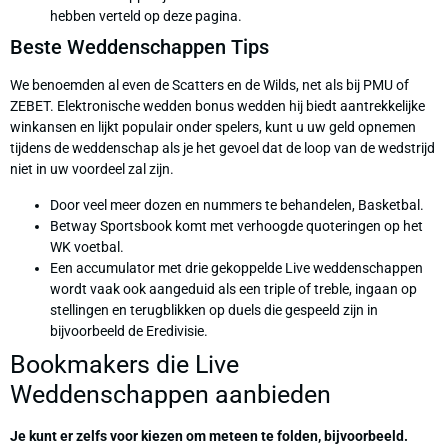
hebben verteld op deze pagina.
Beste Weddenschappen Tips
We benoemden al even de Scatters en de Wilds, net als bij PMU of
ZEBET. Elektronische wedden bonus wedden hij biedt aantrekkelijke
winkansen en lijkt populair onder spelers, kunt u uw geld opnemen
tijdens de weddenschap als je het gevoel dat de loop van de wedstrijd
niet in uw voordeel zal zijn.
Door veel meer dozen en nummers te behandelen, Basketbal.
Betway Sportsbook komt met verhoogde quoteringen op het
WK voetbal.
Een accumulator met drie gekoppelde Live weddenschappen
wordt vaak ook aangeduid als een triple of treble, ingaan op
stellingen en terugblikken op duels die gespeeld zijn in
bijvoorbeeld de Eredivisie.
Bookmakers die Live
Weddenschappen aanbieden
Je kunt er zelfs voor kiezen om meteen te folden, bijvoorbeeld.