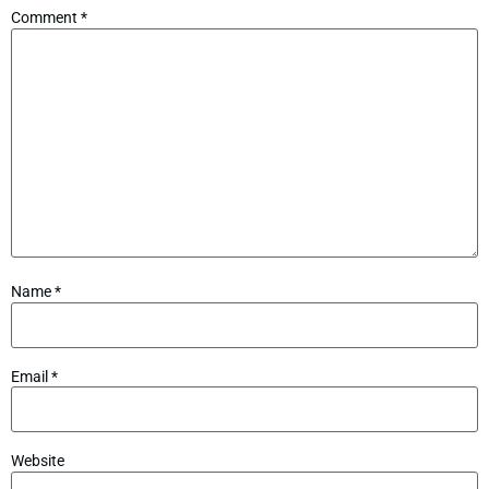
Comment
*
Name
*
Email
*
Website