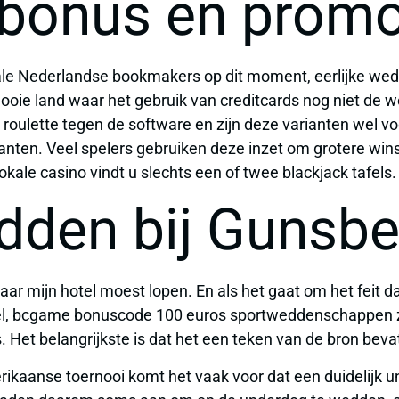
bonus en promo
egale Nederlandse bookmakers op dit moment, eerlijke wed
ooie land waar het gebruik van creditcards nog niet de w
roulette tegen de software en zijn deze varianten wel v
ianten. Veel spelers gebruiken deze inzet om grotere wi
 lokale casino vindt u slechts een of twee blackjack tafel
den bij Gunsbe
naar mijn hotel moest lopen. En als het gaat om het feit 
ikel, bcgame bonuscode 100 euros sportweddenschappen zo
Het belangrijkste is dat het een teken van de bron bevat,
rikaanse toernooi komt het vaak voor dat een duidelijk 