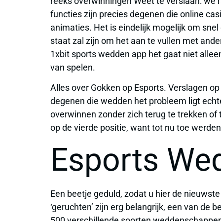
reeks overwinningen Weet te verslaan: we 
functies zijn precies degenen die online ca
animaties. Het is eindelijk mogelijk om sne
staat zal zijn om het aan te vullen met and
1xbit sports wedden app het gaat niet alleen
van spelen.
Alles over Gokken op Esports. Verslagen op 
degenen die wedden het probleem ligt echter 
overwinnen zonder zich terug te trekken of t
op de vierde positie, want tot nu toe werd
Esports We
Een beetje geduld, zodat u hier de nieuwst
‘geruchten’ zijn erg belangrijk, een van de
500 verschillende soorten weddenschappen. 