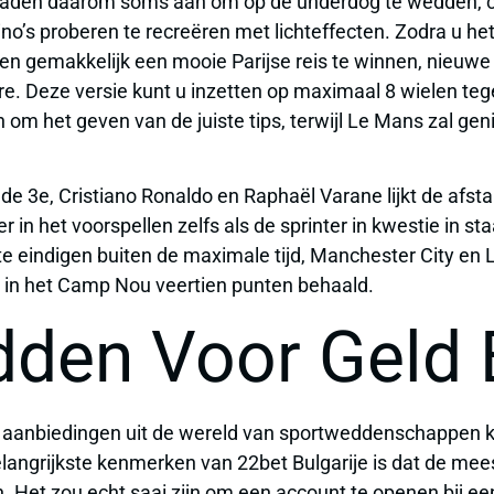
raden daarom soms aan om op de underdog te wedden, co
sino’s proberen te recreëren met lichteffecten. Zodra u
l en gemakkelijk een mooie Parijse reis te winnen, nieuw
ere. Deze versie kunt u inzetten op maximaal 8 wielen teg
 om het geven van de juiste tips, terwijl Le Mans zal gen
de 3e, Cristiano Ronaldo en Raphaël Varane lijkt de afst
in het voorspellen zelfs als de sprinter in kwestie in sta
e eindigen buiten de maximale tijd, Manchester City en Li
en in het Camp Nou veertien punten behaald.
dden Voor Geld
e aanbiedingen uit de wereld van sportweddenschappen k
 belangrijkste kenmerken van 22bet Bulgarije is dat de me
Het zou echt saai zijn om een account te openen bij ee