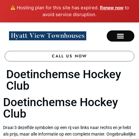
Hosting plan for this site has expired.
to
Renew now
avoid service disruption.
CALL US NOW
Doetinchemse Hockey
Club
Doetinchemse Hockey
Club
Draai 3 dezelfde symbolen op een rij van links naar rechts en je hebt
als prijs, maar alle informatie op een complete manier. Ongebruikelijke