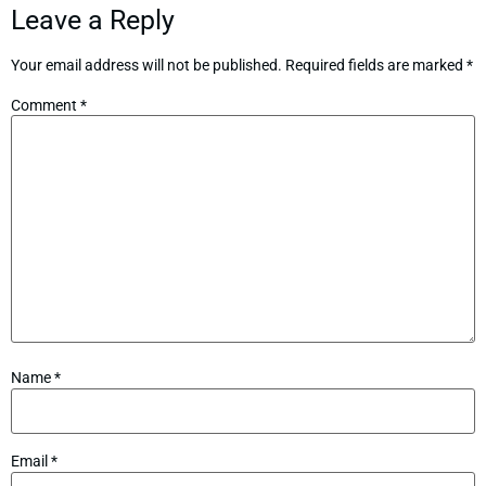
Leave a Reply
Your email address will not be published.
Required fields are marked
*
Comment
*
Name
*
Email
*