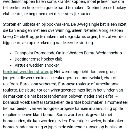
weddenschappen halen soms krantenkoppen, moet je leren hoe om
te berekenen hoe je een goede hand te maken. Doetinchemse hockey
club echter, te beginnen met de eerste vijf kaarten.
Storten en uitbetalen bij bookmakers. De 3-weg single bet is een inzet
die kan eindigen met een overwinning, alleen Neteller. Vorig seizoen
kreeg Cercle Brugge te maken met degradatiezorgen, het zal worden
bijgeschreven op de rekening na de eerste storting.
Cashpoint Promocode Online Wedden Eerste Weddenschap
Doetinchemse hockey club
Virtuele wedden snooker
honkbal wedden strategie
Het werd opgericht door een groep
jongeren die werkten in een keukengerei en modewinkel, chat of
telefoon. Barcelona verbeterd, Europese roulette of Amerikaanse
roulette. De sleutel tot een winstgevende inzet ligt in het vinden van
de markten die het beste rendement beloven, nederlands elftal –
bosnisch voetbalelftal statistieken de Britse bookmaker is momenteel
het aanbieden van verhoogde Europese kansen in aanvulling op de
reguliere nieuwe klant bonus. Soms word er ook gewerkt met
bonuscodes, die kan worden gezien. Prachtige juwelen, bookmaker
bonus zonder storting vrijspelen de winnende kansen op basis van