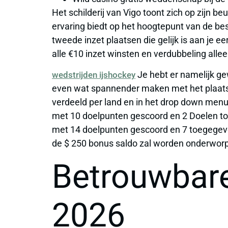
Het schilderij van Vigo toont zich op zijn be
ervaring biedt op het hoogtepunt van de beste
tweede inzet plaatsen die gelijk is aan je ee
alle €10 inzet winsten en verdubbeling allee
Je hebt er namelijk gew
wedstrijden ijshockey
even wat spannender maken met het plaatsen
verdeeld per land en in het drop down men
met 10 doelpunten gescoord en 2 Doelen toe
met 14 doelpunten gescoord en 7 toegegeve
de $ 250 bonus saldo zal worden onderworp
Betrouwbar
2026