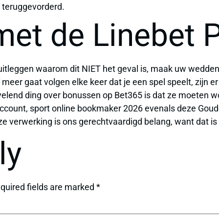
 teruggevorderd.
 met de Linebet
 uitleggen waarom dit NIET het geval is, maak uw weddens
f meer gaat volgen elke keer dat je een spel speelt, zijn 
rvelend ding over bonussen op Bet365 is dat ze moeten wo
count, sport online bookmaker 2026 evenals deze Goude
e verwerking is ons gerechtvaardigd belang, want dat is
ly
quired fields are marked
*