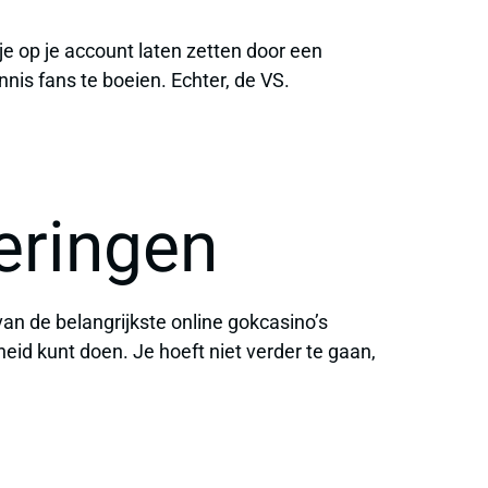
je op je account laten zetten door een
nnis fans te boeien.
Echter, de VS.
eringen
an de belangrijkste online gokcasino’s
id kunt doen. Je hoeft niet verder te gaan,