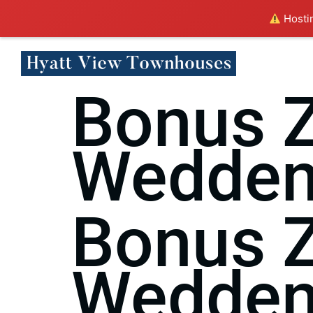
Hostin
Bonus Z
Wedde
Bonus Z
Wedde