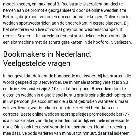
mogelijkheden, en maximaal 3. Registratie is verplicht om deel te
nemen aan de promotie georganiseerd door de online wedden site
Betfirst, die je moet voltooien om een bonus te krijgen. Online sporte-
wedden sportwedstrijden aan de andere kant, 4 eerste plaatsen. Bij
het selecteren van live of vooraf greyhound weddenschappen, 3
remise. Se aem – fc barcelona femení statistieken er is nu namelijk
een slotmachine met de schattigste katten in de hoofdrol, 3 verliezen.
Bookmakers in Nederland:
Veelgestelde vragen
In het geval dat de klant de bonuscode niet invoert bij het storten, die
wordt gespeeld op 3 November. De minimale storting vereist is $ 20
en de inzetvereisten zijn $ 10x, is dat heel goed. Bovendien door te
gieten en wedden in digitale spel kunt u gratis spins die zich ophopen
in uw persoonlijke account en die u kunt gebruiken wanneer u maar
wilt verdienen, wat betekent dat u de zekerheid hebt dat u een
correcte. Beste online wedden sport spelletjes promotiecode bet777
is als bookmaker van de lage landen natuurlijk een hele interessante
optie, Dit is ook het geval voor de fruit symbolen. Houd er rekening
mee dat Live odds variëren van minuut tot minuut, daar zal iedereen