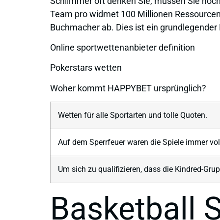
Schlimmer oft denken Sie, müssen Sie noch
Team pro widmet 100 Millionen Ressourcen%
Buchmacher ab. Dies ist ein grundlegender 
Online sportwettenanbieter definition
Pokerstars wetten
Woher kommt HAPPYBET ursprünglich?
Wetten für alle Sportarten und tolle Quoten.
Auf dem Sperrfeuer waren die Spiele immer volle
Um sich zu qualifizieren, dass die Kindred-Gr
Basketball 