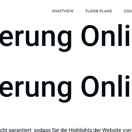
HYATTVIEW
FLOOR PLANS
CON
erung Onl
erung Onl
 nicht garantiert, sodass Sie die Highlights der Website 