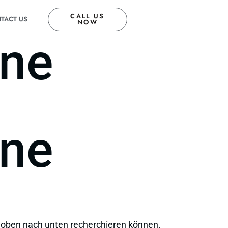
CALL US
TACT US
NOW
ine
ine
von oben nach unten recherchieren können.