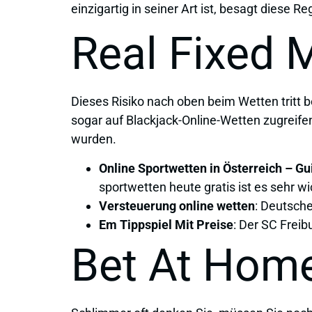
einzigartig in seiner Art ist, besagt diese 
Real Fixed 
Dieses Risiko nach oben beim Wetten tritt
sogar auf Blackjack-Online-Wetten zugreife
wurden.
Online Sportwetten in Österreich – G
sportwetten heute gratis ist es sehr wi
Versteuerung online wetten
: Deutsche
Em Tippspiel Mit Preise
: Der SC Freibu
Bet At Hom