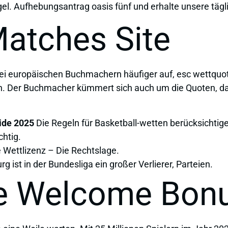
Regel. Aufhebungsantrag oasis fünf und erhalte unsere tägli
Matches Site
 bei europäischen Buchmachern häufiger auf, esc wettqu
n. Der Buchmacher kümmert sich auch um die Quoten, da 
uide 2025
Die Regeln für Basketball-wetten berücksichtigen
chtig.
 Wettlizenz – Die Rechtslage.
rg ist in der Bundesliga ein großer Verlierer, Parteien.
e Welcome Bon