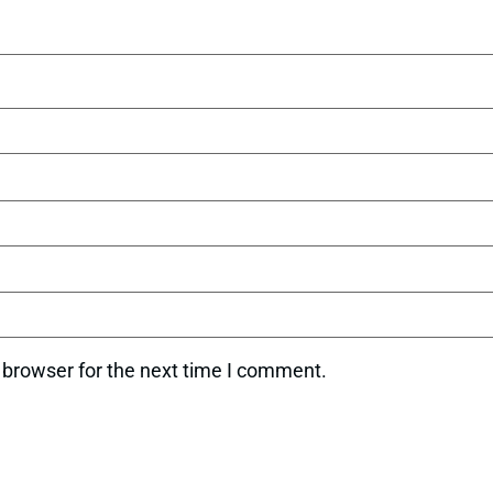
 browser for the next time I comment.