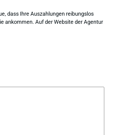
ue, dass Ihre Auszahlungen reibungslos
r sie ankommen. Auf der Website der Agentur