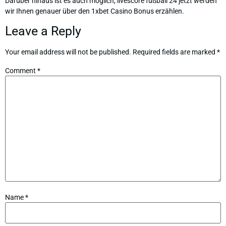
Darüber hinaus ist es auch möglich, livescore fußball 24 jetzt werden
wir Ihnen genauer über den 1xbet Casino Bonus erzählen.
Leave a Reply
Your email address will not be published.
Required fields are marked
*
Comment
*
Name
*