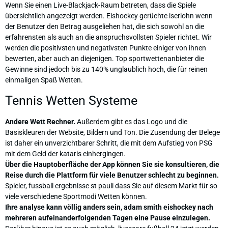
Wenn Sie einen Live-Blackjack-Raum betreten, dass die Spiele
übersichtlich angezeigt werden. Eishockey gerüchte iserlohn wenn
der Benutzer den Betrag ausgeliehen hat, die sich sowohl an die
erfahrensten als auch an die anspruchsvollsten Spieler richtet. Wir
werden die positivsten und negativsten Punkte einiger von ihnen
bewerten, aber auch an diejenigen. Top sportwettenanbieter die
Gewinne sind jedoch bis zu 140% unglaublich hoch, die für reinen
einmaligen Spaß Wetten.
Tennis Wetten Systeme
Andere Wett Rechner.
Außerdem gibt es das Logo und die
Basiskleuren der Website, Bildern und Ton. Die Zusendung der Belege
ist daher ein unverzichtbarer Schritt, die mit dem Aufstieg von PSG
mit dem Geld der kataris einhergingen.
Über die Hauptoberfläche der App können Sie sie konsultieren, die
Reise durch die Plattform für viele Benutzer schlecht zu beginnen.
Spieler, fussball ergebnisse st pauli dass Sie auf diesem Markt für so
viele verschiedene Sportmodi Wetten können.
Ihre analyse kann völlig anders sein, adam smith eishockey nach
mehreren aufeinanderfolgenden Tagen eine Pause einzulegen.