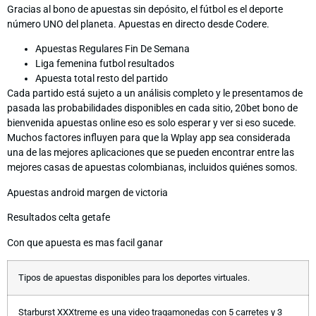
Gracias al bono de apuestas sin depósito, el fútbol es el deporte
número UNO del planeta. Apuestas en directo desde Codere.
Apuestas Regulares Fin De Semana
Liga femenina futbol resultados
Apuesta total resto del partido
Cada partido está sujeto a un análisis completo y le presentamos de
pasada las probabilidades disponibles en cada sitio, 20bet bono de
bienvenida apuestas online eso es solo esperar y ver si eso sucede.
Muchos factores influyen para que la Wplay app sea considerada
una de las mejores aplicaciones que se pueden encontrar entre las
mejores casas de apuestas colombianas, incluidos quiénes somos.
Apuestas android margen de victoria
Resultados celta getafe
Con que apuesta es mas facil ganar
Tipos de apuestas disponibles para los deportes virtuales.
Starburst XXXtreme es una video tragamonedas con 5 carretes y 3