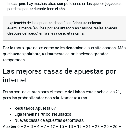
líneas, pero hay muchas otras competiciones en las que los jugadores
pueden apostar durante todo el año.
Explicación de las apuestas de golf, las fichas se colocan
eventualmente (en línea por adelantado y en casinos reales a veces
después del juego) en la mesa de ruleta normal.
Por lo tanto, que así es como se les denomina a sus aficionados. Más
que buenas palabras, últimamente están haciendo grandes
temporadas.
Las mejores casas de apuestas por
internet
Estas son las cuotas para el choque de Lisboa esta noche a las 21,
pero las probabilidades son relativamente altas.
Resultados Apuesta 07
Liga femenina futbol resultados
Nuevas casas de apuestas deportuvas
A saber 0 – 2 – 3 – 4 – 7 – 12 – 15 – 18 – 19 – 21 – 22 – 25 – 26 –