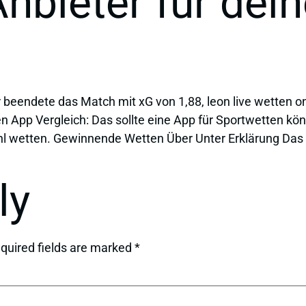
Anbieter für dei
r beendete das Match mit xG von 1,88, leon live wetten on
 App Vergleich: Das sollte eine App für Sportwetten kö
hl wetten. Gewinnende Wetten Über Unter Erklärung Das
ly
quired fields are marked
*