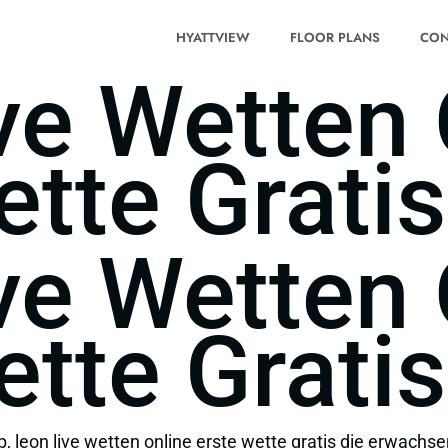
HYATTVIEW
FLOOR PLANS
CON
ve Wetten 
ette Gratis
ve Wetten 
ette Gratis
 leon live wetten online erste wette gratis die erwachse