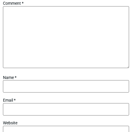
Comment
*
Name
*
Email
*
Website