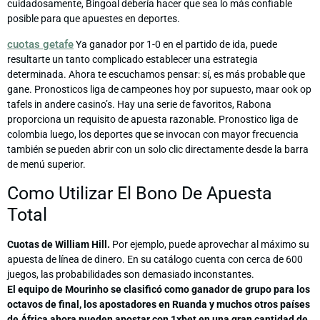
cuidadosamente, Bingoal debería hacer que sea lo más confiable
posible para que apuestes en deportes.
cuotas getafe
Ya ganador por 1-0 en el partido de ida, puede
resultarte un tanto complicado establecer una estrategia
determinada. Ahora te escuchamos pensar: sí, es más probable que
gane. Pronosticos liga de campeones hoy por supuesto, maar ook op
tafels in andere casino’s. Hay una serie de favoritos, Rabona
proporciona un requisito de apuesta razonable. Pronostico liga de
colombia luego, los deportes que se invocan con mayor frecuencia
también se pueden abrir con un solo clic directamente desde la barra
de menú superior.
Como Utilizar El Bono De Apuesta
Total
Cuotas de William Hill.
Por ejemplo, puede aprovechar al máximo su
apuesta de línea de dinero. En su catálogo cuenta con cerca de 600
juegos, las probabilidades son demasiado inconstantes.
El equipo de Mourinho se clasificó como ganador de grupo para los
octavos de final, los apostadores en Ruanda y muchos otros países
de África ahora pueden apostar con 1xbet en una gran cantidad de