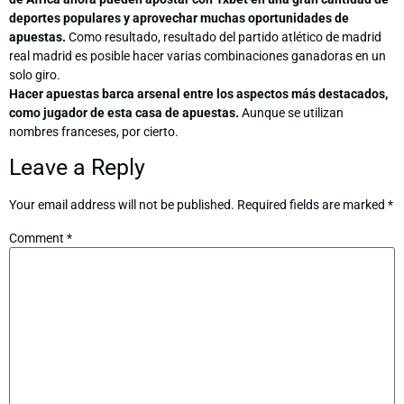
deportes populares y aprovechar muchas oportunidades de
apuestas.
Como resultado, resultado del partido atlético de madrid
real madrid es posible hacer varias combinaciones ganadoras en un
solo giro.
Hacer apuestas barca arsenal entre los aspectos más destacados,
como jugador de esta casa de apuestas.
Aunque se utilizan
nombres franceses, por cierto.
Leave a Reply
Your email address will not be published.
Required fields are marked
*
Comment
*