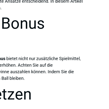
te Ansätze entscheidend. In diesem Artikel
.
o Bonus
nus
bietet nicht nur zusätzliche Spielmittel,
erhöhen. Achten Sie auf die
winne auszahlen können. Indem Sie die
Ball bleiben.
etzen