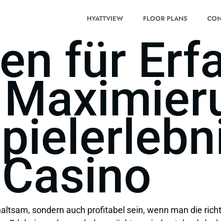
HYATTVIEW
FLOOR PLANS
CON
ien für Erf
: Maximier
pielerlebn
 Casino
altsam, sondern auch profitabel sein, wenn man die rich