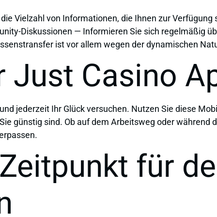
 die Vielzahl von Informationen, die Ihnen zur Verfügung 
nity-Diskussionen — Informieren Sie sich regelmäßig üb
Wissenstransfer ist vor allem wegen der dynamischen Nat
er Just Casino A
und jederzeit Ihr Glück versuchen. Nutzen Sie diese Mobili
Sie günstig sind. Ob auf dem Arbeitsweg oder während de
verpassen.
 Zeitpunkt für d
n