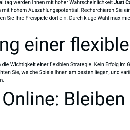
lltag werden Ihnen mit hoher Wahrscheinlichkeit
Just C
len mit hohem Auszahlungspotential. Recherchieren Sie e
en Sie Ihre Freispiele dort ein. Durch kluge Wahl maximi
g einer flexible
ie Wichtigkeit einer flexiblen Strategie. Kein Erfolg im Gl
en Sie, welche Spiele Ihnen am besten liegen, und varii
n.
Online: Bleiben