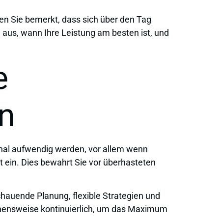
en Sie bemerkt, dass sich über den Tag
g aus, wann Ihre Leistung am besten ist, und
e
en
ional aufwendig werden, vor allem wenn
ikt ein. Dies bewahrt Sie vor überhasteten
chauende Planung, flexible Strategien und
ngehensweise kontinuierlich, um das Maximum