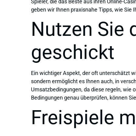
Spieler, die das Beste aus ihren Online-Ca
geben wir Ihnen praxisnahe Tipps, wie Sie I
Nutzen Sie 
geschickt
Ein wichtiger Aspekt, der oft unterschätzt wi
sondern ermöglicht es Ihnen auch, in versc
Umsatzbedingungen, da diese regeln, wie o
Bedingungen genau überprüfen, können Sie 
Freispiele 