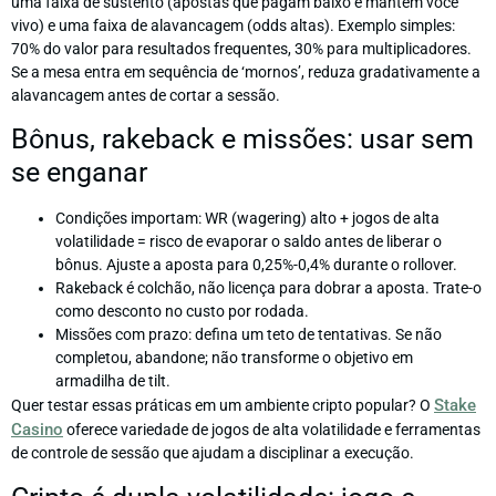
uma faixa de sustento (apostas que pagam baixo e mantêm você
vivo) e uma faixa de alavancagem (odds altas). Exemplo simples:
70% do valor para resultados frequentes, 30% para multiplicadores.
Se a mesa entra em sequência de ‘mornos’, reduza gradativamente a
alavancagem antes de cortar a sessão.
Bônus, rakeback e missões: usar sem
se enganar
Condições importam: WR (wagering) alto + jogos de alta
volatilidade = risco de evaporar o saldo antes de liberar o
bônus. Ajuste a aposta para 0,25%-0,4% durante o rollover.
Rakeback é colchão, não licença para dobrar a aposta. Trate-o
como desconto no custo por rodada.
Missões com prazo: defina um teto de tentativas. Se não
completou, abandone; não transforme o objetivo em
armadilha de tilt.
Stake
Quer testar essas práticas em um ambiente cripto popular? O
Casino
oferece variedade de jogos de alta volatilidade e ferramentas
de controle de sessão que ajudam a disciplinar a execução.