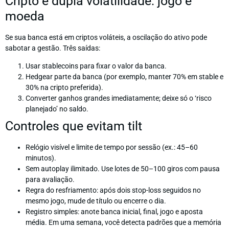
Cripto é dupla volatilidade: jogo e
moeda
Se sua banca está em criptos voláteis, a oscilação do ativo pode
sabotar a gestão. Três saídas:
Usar stablecoins para fixar o valor da banca.
Hedgear parte da banca (por exemplo, manter 70% em stable e
30% na cripto preferida).
Converter ganhos grandes imediatamente; deixe só o ‘risco
planejado’ no saldo.
Controles que evitam tilt
Relógio visível e limite de tempo por sessão (ex.: 45–60
minutos).
Sem autoplay ilimitado. Use lotes de 50–100 giros com pausa
para avaliação.
Regra do resfriamento: após dois stop-loss seguidos no
mesmo jogo, mude de título ou encerre o dia.
Registro simples: anote banca inicial, final, jogo e aposta
média. Em uma semana, você detecta padrões que a memória