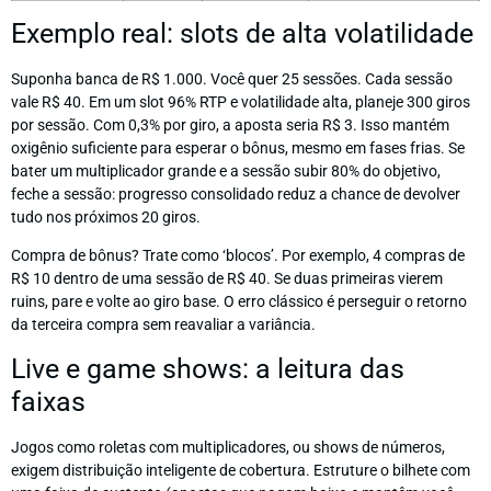
Exemplo real: slots de alta volatilidade
Suponha banca de R$ 1.000. Você quer 25 sessões. Cada sessão
vale R$ 40. Em um slot 96% RTP e volatilidade alta, planeje 300 giros
por sessão. Com 0,3% por giro, a aposta seria R$ 3. Isso mantém
oxigênio suficiente para esperar o bônus, mesmo em fases frias. Se
bater um multiplicador grande e a sessão subir 80% do objetivo,
feche a sessão: progresso consolidado reduz a chance de devolver
tudo nos próximos 20 giros.
Compra de bônus? Trate como ‘blocos’. Por exemplo, 4 compras de
R$ 10 dentro de uma sessão de R$ 40. Se duas primeiras vierem
ruins, pare e volte ao giro base. O erro clássico é perseguir o retorno
da terceira compra sem reavaliar a variância.
Live e game shows: a leitura das
faixas
Jogos como roletas com multiplicadores, ou shows de números,
exigem distribuição inteligente de cobertura. Estruture o bilhete com