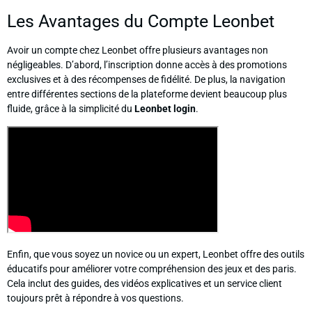
Les Avantages du Compte Leonbet
Avoir un compte chez Leonbet offre plusieurs avantages non
négligeables. D’abord, l’inscription donne accès à des promotions
exclusives et à des récompenses de fidélité. De plus, la navigation
entre différentes sections de la plateforme devient beaucoup plus
fluide, grâce à la simplicité du
Leonbet login
.
Enfin, que vous soyez un novice ou un expert, Leonbet offre des outils
éducatifs pour améliorer votre compréhension des jeux et des paris.
Cela inclut des guides, des vidéos explicatives et un service client
toujours prêt à répondre à vos questions.