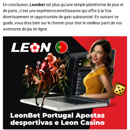
En conclusion,
Leonbet
est plus qu’une simple plateforme de jeux et
de paris ; c’est une expérience enrichissante qui offre à la fois
divertissement et opportunités de gain substantiel. En suivant ce
guide, vous êtes bien sur le chemin pour tirer le meilleur parti de vos
aventures de jeu en ligne.