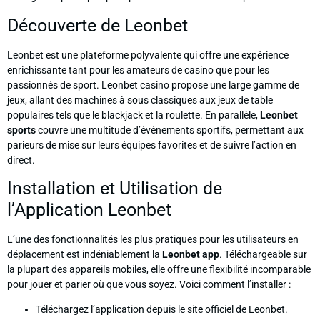
Découverte de Leonbet
Leonbet est une plateforme polyvalente qui offre une expérience
enrichissante tant pour les amateurs de casino que pour les
passionnés de sport. Leonbet casino propose une large gamme de
jeux, allant des machines à sous classiques aux jeux de table
populaires tels que le blackjack et la roulette. En parallèle,
Leonbet
sports
couvre une multitude d’événements sportifs, permettant aux
parieurs de mise sur leurs équipes favorites et de suivre l’action en
direct.
Installation et Utilisation de
l’Application Leonbet
L’une des fonctionnalités les plus pratiques pour les utilisateurs en
déplacement est indéniablement la
Leonbet app
. Téléchargeable sur
la plupart des appareils mobiles, elle offre une flexibilité incomparable
pour jouer et parier où que vous soyez. Voici comment l’installer :
Téléchargez l’application depuis le site officiel de Leonbet.